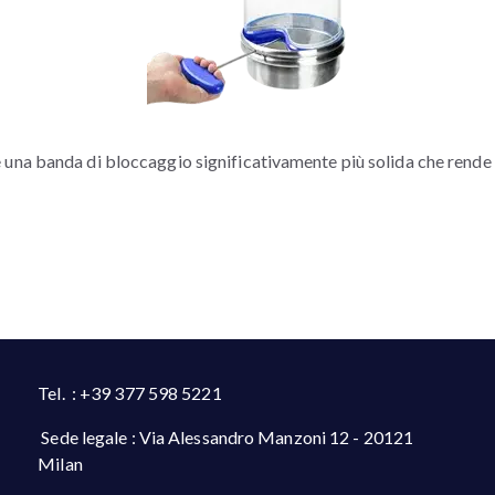
una banda di bloccaggio significativamente più solida che rende
Tel. : +39 377 598 5221
Sede legale : Via Alessandro Manzoni 12 - 20121
Milan